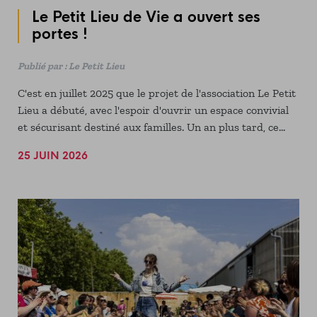
Le Petit Lieu de Vie a ouvert ses
portes !
Publié par : Le Petit Lieu
C'est en juillet 2025 que le projet de l'association Le Petit
Lieu a débuté, avec l'espoir d'ouvrir un espace convivial
et sécurisant destiné aux familles. Un an plus tard, ce
n'est plus qu'une simple idée : le Petit Lieu de Vie ouvre
25 JUIN 2026
ses portes le lundi 29 juin !