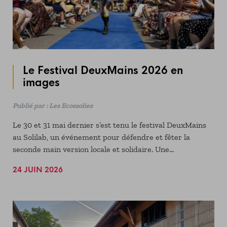
Le Festival DeuxMains 2026 en
images
Publié par : Les Ecossolies
Le 30 et 31 mai dernier s’est tenu le festival DeuxMains
au Solilab, un événement pour défendre et fêter la
seconde main version locale et solidaire. Une
cinquantaine d'exposant·es, pleins de bons plans, des
24 JUIN 2026
enchères solidaires et déjantées, un défilé de mode 100%
réemploi, de quoi se régaler les papilles, le tout en
musique : tous les ingrédients étaient là pour passer un
bon moment. Le public était au rendez-vous : 4500
personnes ont défié la chaleur, épaulées par notre