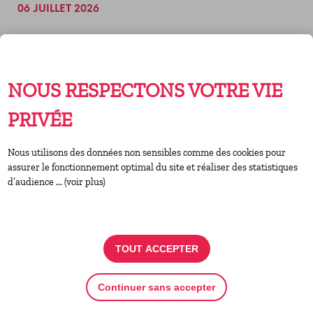
06 JUILLET 2026
un projet associatif pour le quartier ? Le collectif La
Générale qui anime la maison de projet du quartier
Mellinet propose dès à présent un bureau privatif de
10m².
NOUS RESPECTONS VOTRE VIE
PRIVÉE
Nous utilisons des données non sensibles comme des cookies pour
assurer le fonctionnement optimal du site et réaliser des statistiques
d’audience ... (voir plus)
TOUT ACCEPTER
Les cartes postales du cœur
Continuer sans accepter
Publié par : ADT 44 – Aide à domicile pour tous