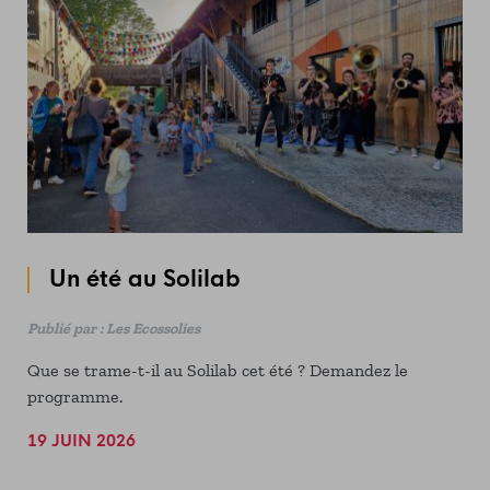
brigade "Pschiit Pschiit" et les nombreux espaces à
l'ombre.
Un été au Solilab
Publié par : Les Ecossolies
Que se trame-t-il au Solilab cet été ? Demandez le
programme.
19 JUIN 2026