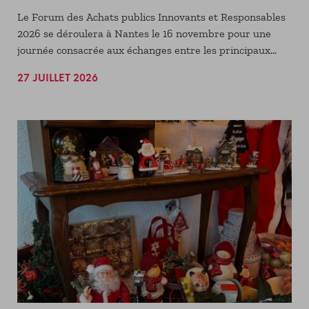
Le Forum des Achats publics Innovants et Responsables
2026 se déroulera à Nantes le 16 novembre pour une
journée consacrée aux échanges entre les principaux
donneurs d'ordres publics et les entreprises porteuses
27 JUILLET 2026
de solutions innovantes et/ou responsables. Vous êtes
une startup, une entreprise de l'ESS ou axée sur
l'innovation, et vous souhaitez y tenir un stand ? Nous
vous attendons !