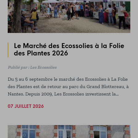
Le Marché des Ecossolies à la Folie
des Plantes 2026
Publié par : Les Ecossolies
Du 5 au 6 septembre le marché des Ecossolies à La Folie
des Plantes est de retour au parc du Grand Blottereau, à
Nantes. Depuis 2009, Les Ecossolies investissent la
principale manifestation florale du Grand Ouest avec un
07 JUILLET 2026
marché d'économie sociale et solidaire dédié au végétal.
Venez découvrir des structures locales qui travaillent
autour de l'agriculture paysanne, du réemploi solidaire
et de l'artisanat local.