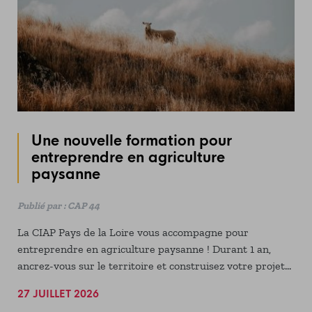
Une nouvelle formation pour
entreprendre en agriculture
paysanne
Publié par : CAP 44
La CIAP Pays de la Loire vous accompagne pour
entreprendre en agriculture paysanne ! Durant 1 an,
ancrez-vous sur le territoire et construisez votre projet
grâce à cette formation et au collectif au service de votre
27 JUILLET 2026
projet d'installation !