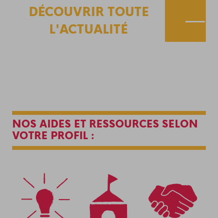
450
DÉCOUVRIR TOUTE
VOIR
notr
L'ACTUALITÉ
espa
NOS AIDES ET RESSOURCES SELON
VOTRE PROFIL :