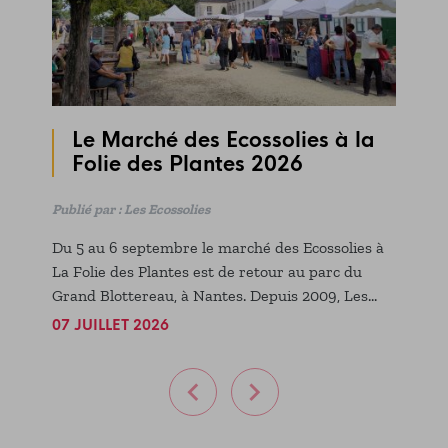
Le Marché des Ecossolies à la
Folie des Plantes 2026
Publié par : Les Ecossolies
Publ
dez
Du 5 au 6 septembre le marché des Ecossolies à
Le 3
La Folie des Plantes est de retour au parc du
Deu
Grand Blottereau, à Nantes. Depuis 2009, Les
défe
Ecossolies investissent la principale
et s
07 JUILLET 2026
24 
manifestation florale du Grand Ouest avec un
plei
marché d'économie sociale et solidaire dédié au
déj
végétal. Venez découvrir des structures locales
quoi
qui travaillent autour de l'agriculture paysanne,
tous
du réemploi solidaire et de l'artisanat local.
bon