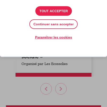
TOUT ACCEPTER
10
17
Continuer sans accepter
FEV.
NOV.
Nantes et Angers
Paramétrer les cookies
Formation-action
« Qualifier son utilité
sociale »
Organisé par Les Ecossolies