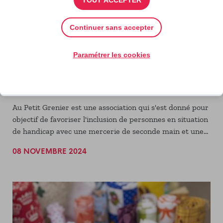
Continuer sans accepter
Accompagner les jeunes en situation
Paramétrer les cookies
de handicap pour leurs projets futurs
Publié par : Au Petit Grenier
Au Petit Grenier est une association qui s'est donné pour
objectif de favoriser l'inclusion de personnes en situation
de handicap avec une mercerie de seconde main et une
équipe mixte en situation de handicap ou non.
08 NOVEMBRE 2024
Aujourd'hui l'association lance une campagne de
financement participatif pour développer un laboratoire
d'expérimentations pour des jeunes en situation de
handicap en recherche de leur projet futur.