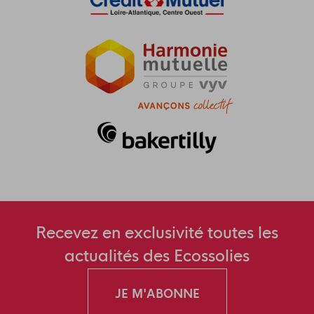
Recevez en exclusivité toutes les
actualités des Ecossolies
JE M'ABONNE