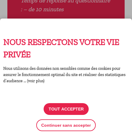
Temps de réponse au questionnaire
: – de 10 minutes
RÉPONDRE AU
QUESTIONNAIRE
NOUS RESPECTONS VOTRE VIE
PRIVÉE
Nous utilisons des données non sensibles comme des cookies pour
assurer le fonctionnement optimal du site et réaliser des statistiques
d’audience ... (voir plus)
ACTUALITÉ PRÉCÉDENTE
RETOUR À LA LISTE DES ACTUALITÉS
TOUT ACCEPTER
ACTUALITÉ SUIVANTE
Continuer sans accepter