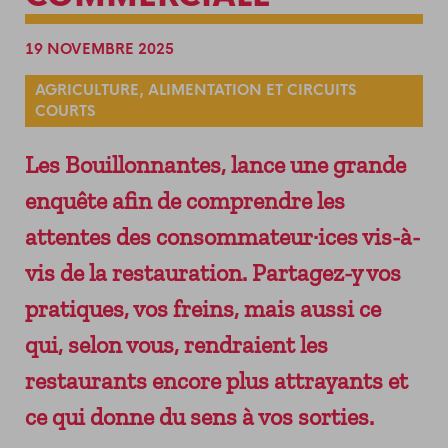
ADHÉRER
LES SERVICES
VENIR AU SOLILAB
NEWSLETTER
PERMANENCES GRATUITES
19 NOVEMBRE 2025
RESSOURCES DU TERRITOIRE
AGRICULTURE, ALIMENTATION ET CIRCUITS
LES ÉVÉNEMENTS ENTREPRENEURIAUX
COURTS
LA HALLE DU FINANCEMENT
Les Bouillonnantes, lance une grande
DEMAIN MODE D’EMPLOI
LE FORUM DES ACHATS INNOVANTS ET
enquête afin de comprendre les
RESPONSABLES
attentes des consommateur·ices vis-à-
vis de la restauration. Partagez-y vos
pratiques, vos freins, mais aussi ce
qui, selon vous, rendraient les
restaurants encore plus attrayants et
ce qui donne du sens à vos sorties.