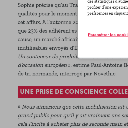
des statistiques d’audi
Sophie précise qu’au TransiStore, elles sont 
profiter d’une expérien
qualités pour le moment mais elle sait qu’aill
préférences en cliquant
cet afflux. A l’automne 2024, le réseau nation
que 23% des adhérent·es avaient dû faire une p
Paramétrer les cook
cause, un marché africain en pleine transform
inutilisables envoyés d’Europe et qui préfère
Un conteneur de produits chinois neufs vaut
d’occasion européen
», estime Paul-Antoine B
de tri normande, interrogé par Novethic.
UNE PRISE DE CONSCIENCE COLLE
«
Nous aimerions que cette mobilisation ait 
grand public pour qu’il y ait vraiment une sen
cela l’incite à acheter plus de seconde main e