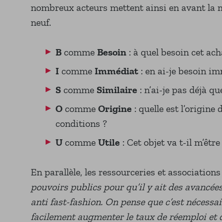
nombreux acteurs mettent ainsi en avant la
neuf.
B
comme
Besoin
: à quel besoin cet ach
I
comme
Immédiat
: en ai-je besoin i
S
comme
Similaire
: n’ai-je pas déjà q
O
comme
Origine
: quelle est l’origine
conditions ?
U
comme
Utile
: Cet objet va t-il m’êtr
En parallèle, les ressourceries et association
pouvoirs publics pour qu’il y ait des avancée
anti fast-fashion. On pense que c’est nécessai
facilement augmenter le taux de réemploi et d