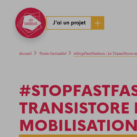
J'ai un projet
Accueil
Toute l’actualité
#StopFastFashion : Le TransiStore rej
#STOPFASTFAS
TRANSISTORE 
MOBILISATIO