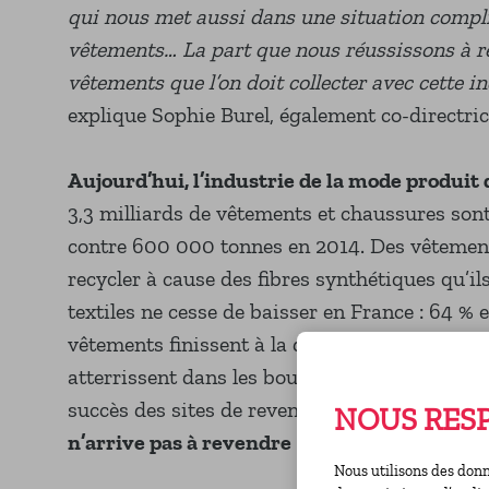
qui nous met aussi dans une situation compliq
vêtements… La part que nous réussissons à ré
vêtements que l’on doit collecter avec cette i
explique Sophie Burel, également co-directrice
Aujourd’hui, l’industrie de la mode produit
3,3 milliards de vêtements et chaussures sont
contre 600 000 tonnes en 2014. Des vêtements 
recycler à cause des fibres synthétiques qu’il
textiles ne cesse de baisser en France : 64 %
vêtements finissent à la décharge ou sont inc
atterrissent dans les boutiques solidaires. Un
succès des sites de revente entre particulie
NOUS RESP
n’arrive pas à revendre : la mode jetable.
Nous utilisons des donn