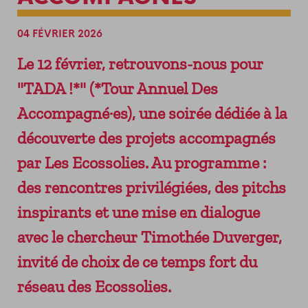
ADHÉRER
LES SERVICES
VENIR AU SOLILAB
NEWSLETTER
PERMANENCES GRATUITES
04 FÉVRIER 2026
RESSOURCES DU TERRITOIRE
Le 12 février, retrouvons-nous pour
LES ÉVÉNEMENTS ENTREPRENEURIAUX
"TADA !*" (*Tour Annuel Des
LA HALLE DU FINANCEMENT
Accompagné·es), une soirée dédiée à la
DEMAIN MODE D’EMPLOI
LE FORUM DES ACHATS INNOVANTS ET
découverte des projets accompagnés
RESPONSABLES
par Les Ecossolies. Au programme :
des rencontres privilégiées, des pitchs
inspirants et une mise en dialogue
avec le chercheur Timothée Duverger,
invité de choix de ce temps fort du
réseau des Ecossolies.