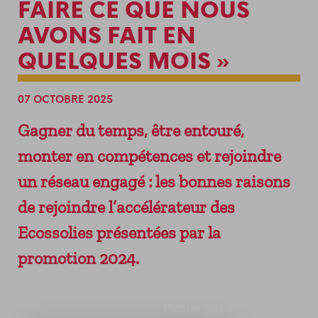
FAIRE CE QUE NOUS
ADHÉRER
LES SERVICES
VENIR AU SOLILAB
AVONS FAIT EN
NEWSLETTER
PERMANENCES GRATUITES
RESSOURCES DU TERRITOIRE
QUELQUES MOIS »
LES ÉVÉNEMENTS ENTREPRENEURIAUX
LA HALLE DU FINANCEMENT
07 OCTOBRE 2025
DEMAIN MODE D’EMPLOI
Gagner du temps, être entouré,
LE FORUM DES ACHATS INNOVANTS ET
RESPONSABLES
monter en compétences et rejoindre
un réseau engagé : les bonnes raisons
de rejoindre l’accélérateur des
Ecossolies présentées par la
promotion 2024.
Publié par :