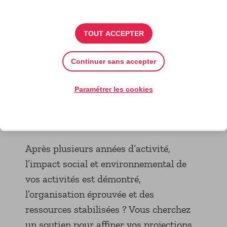
Soirée de clôture de
l'accélérateur. Crédit : Karoll
TOUT ACCEPTER
Petit - Iris Pictures
Continuer sans accepter
Paramétrer les cookies
L'ACCÉLÉRATEUR
Après plusieurs années d’activité,
l’impact social et environnemental de
vos activités est démontré,
l’organisation éprouvée et des
ressources stabilisées ? Vous cherchez
un soutien pour affiner vos projections