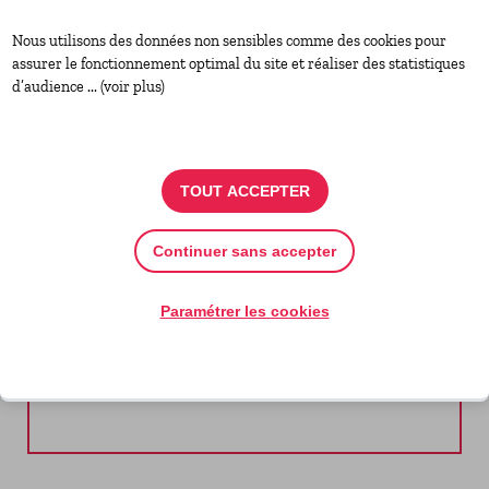
Nous utilisons des données non sensibles comme des cookies pour
assurer le fonctionnement optimal du site et réaliser des statistiques
DURÉE
d’audience ... (voir plus)
2 journées, soit 14 heures, en présentiel,
suivies d’un rendez-vous de suivi
téléphonique
TOUT ACCEPTER
Continuer sans accepter
Paramétrer les cookies
LIEU
Solilab, 8 rue Saint-Domingue, Nantes