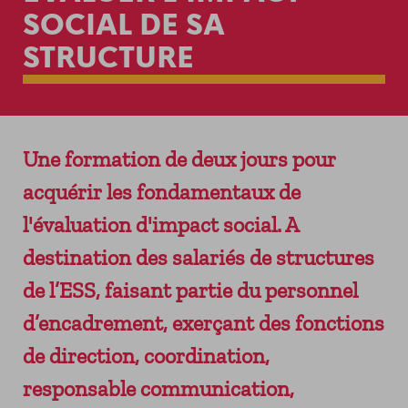
ADHÉRER
LES SERVICES
SOCIAL DE SA
VENIR AU SOLILAB
NEWSLETTER
PERMANENCES GRATUITES
STRUCTURE
RESSOURCES DU TERRITOIRE
LES ÉVÉNEMENTS ENTREPRENEURIAUX
LA HALLE DU FINANCEMENT
DEMAIN MODE D’EMPLOI
Une formation de deux jours pour
LE FORUM DES ACHATS INNOVANTS ET
acquérir les fondamentaux de
RESPONSABLES
l'évaluation d'impact social. A
destination des salariés de structures
de l’ESS, faisant partie du personnel
d’encadrement, exerçant des fonctions
de direction, coordination,
responsable communication,