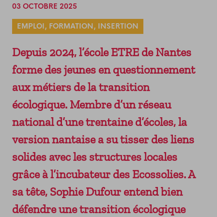
03 OCTOBRE 2025
ADHÉRER
LES SERVICES
VENIR AU SOLILAB
NEWSLETTER
PERMANENCES GRATUITES
EMPLOI, FORMATION, INSERTION
RESSOURCES DU TERRITOIRE
Depuis 2024, l’école ETRE de Nantes
LES ÉVÉNEMENTS ENTREPRENEURIAUX
LA HALLE DU FINANCEMENT
forme des jeunes en questionnement
DEMAIN MODE D’EMPLOI
aux métiers de la transition
LE FORUM DES ACHATS INNOVANTS ET
écologique. Membre d’un réseau
RESPONSABLES
national d’une trentaine d’écoles, la
version nantaise a su tisser des liens
solides avec les structures locales
grâce à l’incubateur des Ecossolies. A
sa tête, Sophie Dufour entend bien
défendre une transition écologique