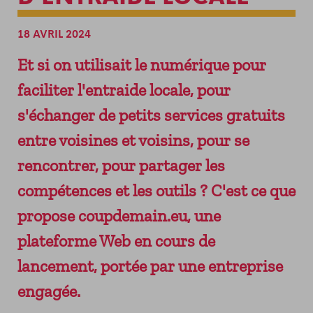
ADHÉRER
LES SERVICES
VENIR AU SOLILAB
NEWSLETTER
PERMANENCES GRATUITES
18 AVRIL 2024
RESSOURCES DU TERRITOIRE
Et si on utilisait le numérique pour
LES ÉVÉNEMENTS ENTREPRENEURIAUX
faciliter l'entraide locale, pour
LA HALLE DU FINANCEMENT
s'échanger de petits services gratuits
DEMAIN MODE D’EMPLOI
LE FORUM DES ACHATS INNOVANTS ET
entre voisines et voisins, pour se
RESPONSABLES
rencontrer, pour partager les
compétences et les outils ? C'est ce que
propose coupdemain.eu, une
plateforme Web en cours de
lancement, portée par une entreprise
engagée.