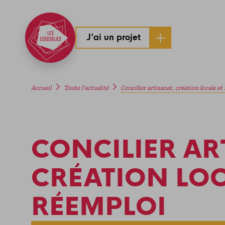
J'ai un projet
Accueil
Toute l’actualité
Concilier artisanat, création locale et
CONCILIER AR
CRÉATION LOC
RÉEMPLOI