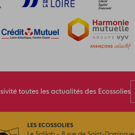
ivité toutes les actualités des Ecossolies
LES ECOSSOLIES
Le Solilab - 8 rue de Saint-Domingue