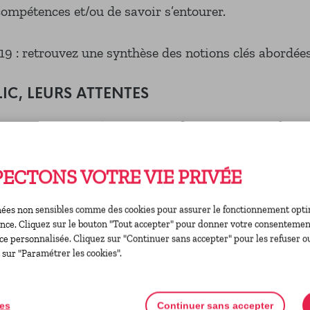
 compétences et/ou de savoir s’entourer.
19 : retrouvez une synthèse des notions clés abordée
IC, LEURS ATTENTES
es et son activité ? Comment fixer ses prix, se faire
 de réemploi ? Comment trouver les partenaires et cr
ECTONS VOTRE VIE PRIVÉE
 Comment se lancer, avec quel statut juridique ?
lage et création ? Comment trouver les lieux pour s’
ées non sensibles comme des cookies pour assurer le fonctionnement optima
ence. Cliquez sur le bouton "Tout accepter" pour donner votre consentement
ce personnalisée. Cliquez sur "Continuer sans accepter" pour les refuser o
 sur "Paramétrer les cookies".
ies
Continuer sans accepter