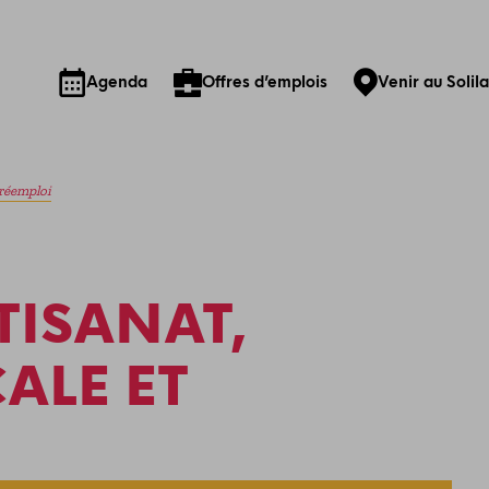
Agenda
Offres d’emplois
Venir au Solil
 réemploi
TISANAT,
ALE ET