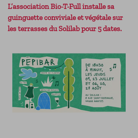
L’association Bio-T-Full installe sa
ADHÉRER
LES SERVICES
VENIR AU SOLILAB
NEWSLETTER
PERMANENCES GRATUITES
guinguette conviviale et végétale sur
RESSOURCES DU TERRITOIRE
les terrasses du Solilab pour 5 dates.
LES ÉVÉNEMENTS ENTREPRENEURIAUX
LA HALLE DU FINANCEMENT
DEMAIN MODE D’EMPLOI
LE FORUM DES ACHATS INNOVANTS ET
RESPONSABLES