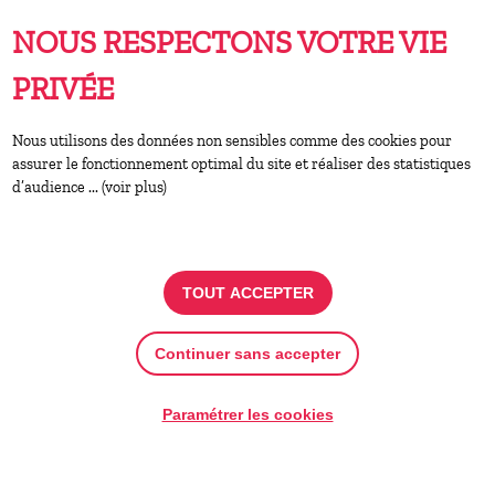
du développement et/ou neuroatypie : TSA,
TDA-H, etc.)
NOUS RESPECTONS VOTRE VIE
Les recettes de notre buvette et les bénéfices
PRIVÉE
de la vente de plantes sont intégralement
reversés au profit de la création de nos jardins
Nous utilisons des données non sensibles comme des cookies pour
sensoriels.
assurer le fonctionnement optimal du site et réaliser des statistiques
d’audience ... (voir plus)
DATES ET HORAIRES
TOUT ACCEPTER
jeudi 09 juillet 2026
- De 18h30 à 00h
Continuer sans accepter
Paramétrer les cookies
jeudi 23 juillet 2026
- De 18h30 à 00h
jeudi 06 août 2026
- De 18h30 à 00h