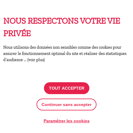
Organisé par Les Ecossolies
NOUS RESPECTONS VOTRE VIE
PRIVÉE
Nous utilisons des données non sensibles comme des cookies pour
24
26
assurer le fonctionnement optimal du site et réaliser des statistiques
d’audience ... (voir plus)
AOÛT.
AOÛT.
Nantes
Formation pro : Utiliser la
TOUT ACCEPTER
découpe laser au service de
maquettes d’architecture et
Continuer sans accepter
d’urbanisme
Organisé par PING
Paramétrer les cookies