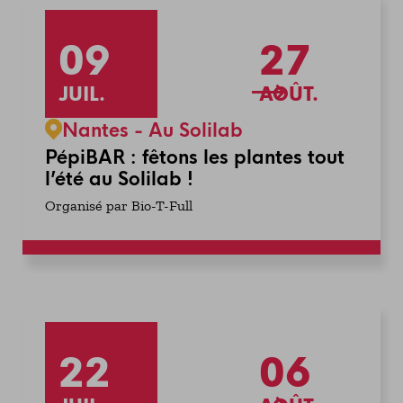
09
27
JUIL.
AOÛT.
Nantes - Au Solilab
PépiBAR : fêtons les plantes tout
l’été au Solilab !
Organisé par Bio-T-Full
22
06