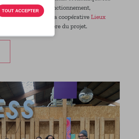
 Solilab et de son fonctionnement,
TOUT ACCEPTER
 des
Ecossolies
et de la coopérative
Lieux
 la gestion immobilière du projet.