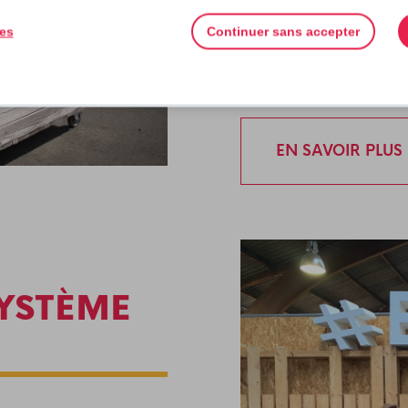
programme : visite du
ies
Continuer sans accepter
découverte du projet
communs
, qui assure
EN SAVOIR PLUS
YSTÈME