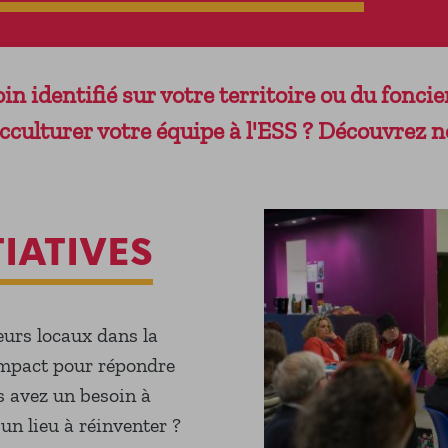
oin identifié sur votre territoire ou du fonci
acculturer votre équipe à l'ESS ? Découvrez n
TIATIVES
eurs locaux dans la
impact pour répondre
us avez un besoin à
un lieu à réinventer ?