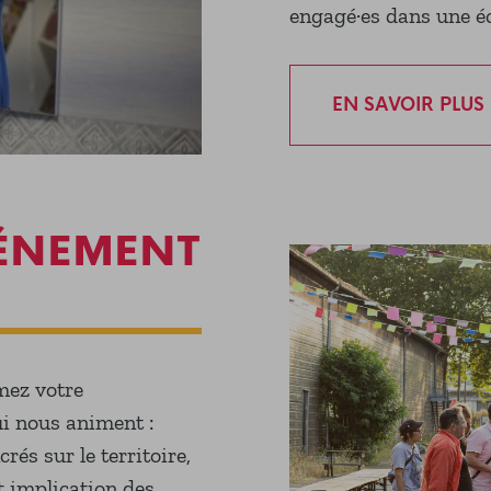
engagé·es dans une é
EN SAVOIR PLUS
VÉNEMENT
mez votre
i nous animent :
és sur le territoire,
et implication des