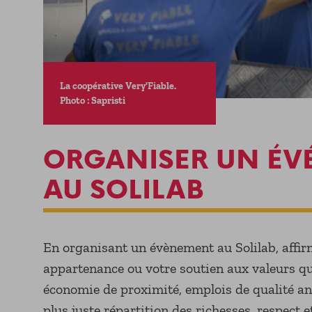
La coopérative Very'Fiable.
Photo : Sapristi
ORGANISER UN É
AU SOLILAB
En organisant un évènement au Solilab, affir
appartenance ou votre soutien aux valeurs qu
économie de proximité, emplois de qualité ancr
plus juste répartition des richesses, respect 