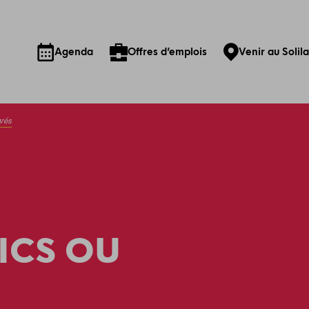
Agenda
Offres d’emplois
Venir au Solil
ivés
ICS OU